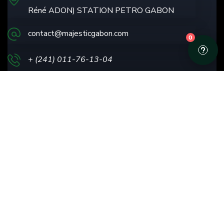
Réné ADON) STATION PETRO GABON
NEWSLETTER
contact@majesticgabon.com
0
+ (241) 011-76-13
-04
62-15-97-66/62-62-97-40
Nos Réalisations
Conseil & Stratégie
Nos Références
Canaux de messagerie
Notre Boutique
Nos Packages