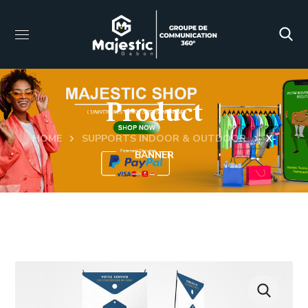
Product
HOME
SUPPORTS INDOOR & OUTDOOR
X-
BANNER