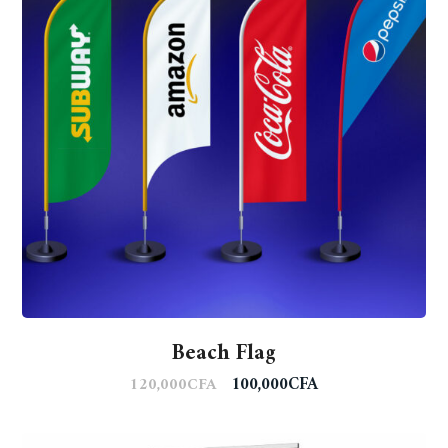
Beach Flag
100,000
CFA
120,000
CFA