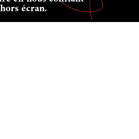
hors écran.
ons
atégie
es
sagerie
e
ndeur SMS