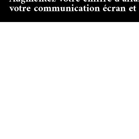
votre communication écran et 
Libreville-Gabon/ Centre
Nos Réalisati
ville COSYGA ( Rue Réné
Conseil & Str
ADON) STATION PETRO
Nos Référenc
GABON
Canaux de mes
contact@majesticgabon.com
Notre Boutiqu
+ (241) 011-76-13
-04
Nos Packages
62-15-97-66/62-62-97-40
Devenir Reve